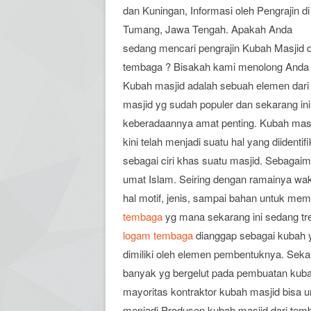
dan Kuningan, Informasi oleh Pengrajin di
Tumang, Jawa Tengah. Apakah Anda
sedang mencari pengrajin Kubah Masjid d
tembaga ? Bisakah kami menolong Anda
Kubah masjid adalah sebuah elemen dari
masjid yg sudah populer dan sekarang ini
keberadaannya amat penting. Kubah mas
kini telah menjadi suatu hal yang diidentifi
sebagai ciri khas suatu masjid. Sebagaim
umat Islam. Seiring dengan ramainya wa
hal motif, jenis, sampai bahan untuk m
tembaga
yg mana sekarang ini sedang t
logam tembaga
dianggap sebagai kubah y
dimiliki oleh elemen pembentuknya. Seka
banyak yg bergelut pada pembuatan kub
mayoritas kontraktor kubah masjid bisa
menjadi Produsen kubah masjid dari temb