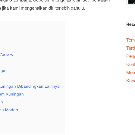
ika kami mengenalkan diri terlebih dahulu.
Rec
Temp
Terd
Gallery
Peng
Kont
aga
Memb
Kub
uningan Dibandingkan Lainnya
gam Kuningan
an
gan Modern