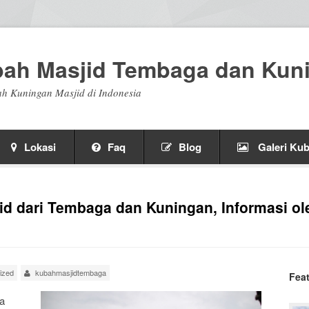
bah Masjid Tembaga dan Kun
h Kuningan Masjid di Indonesia
Lokasi
Faq
Blog
Galeri Kub
id dari Tembaga dan Kuningan, Informasi ol
ized
kubahmasjidtembaga
Fea
ga