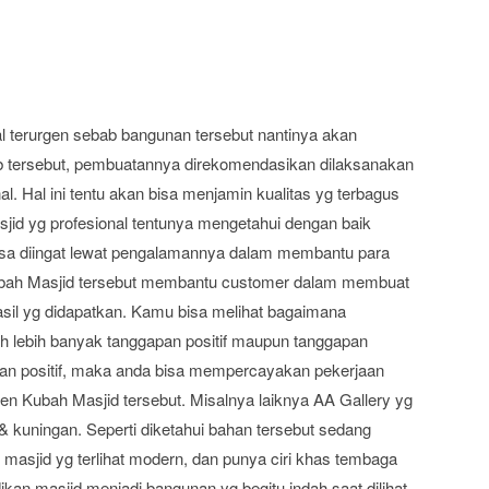
l terurgen sebab bangunan tersebut nantinya akan
b tersebut, pembuatannya direkomendasikan dilaksanakan
al. Hal ini tentu akan bisa menjamin kualitas yg terbagus
d yg profesional tentunya mengetahui dengan baik
 bisa diingat lewat pengalamannya dalam membantu para
bah Masjid tersebut membantu customer dalam membuat
sil yg didapatkan. Kamu bisa melihat bagaimana
h lebih banyak tanggapan positif maupun tanggapan
pan positif, maka anda bisa mempercayakan pekerjaan
 Kubah Masjid tersebut. Misalnya laiknya AA Gallery yg
kuningan. Seperti diketahui bahan tersebut sedang
masjid yg terlihat modern, dan punya ciri khas tembaga
dikan masjid menjadi bangunan yg begitu indah saat dilihat