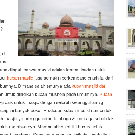
ari
 ?
jid
kasi
ana diingat, bahwa masjid adalah tempat ibadah untuk
ktu,
kubah masjid
juga semakin berkembang entah itu dari
embuatnya. Dimana salah satunya ada
kubah masjid dari
ren untuk dijadikan kubah mushola pada umumnya.
Kubah
g baik untuk masjid dengan seluruh ketangguhan yg
rang ini banyak sekali Produsen kubah masjid namun tak
ah masjid yg menggunakan tembaga & tembaga sebab tak
 untuk membuatnya. Membutuhkan skill khusus untuk
aga & tembaga. Sebelum mengulas lebih detil berkaitan