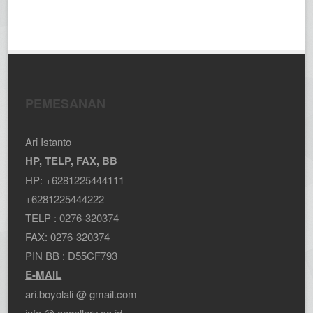
PEMESANAN
Ari Istanto
HP, TELP, FAX, BB
HP:
+6281225444111
+6281225444222
TELP :
0276-320374
FAX: 0276-320374
PIN BB : D55CF793
E-MAIL
ari.boyolali @ gmail.com
info @ aagallery.co.id