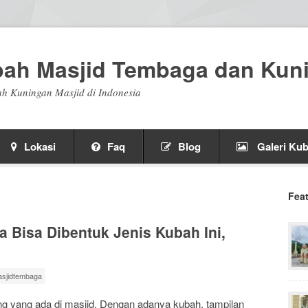
bah Masjid Tembaga dan Kun
h Kuningan Masjid di Indonesia
Lokasi
Faq
Blog
Galeri Kub
Fea
 Bisa Dibentuk Jenis Kubah Ini,
sjidtembaga
ng yang ada di masjid. Dengan adanya kubah, tampilan