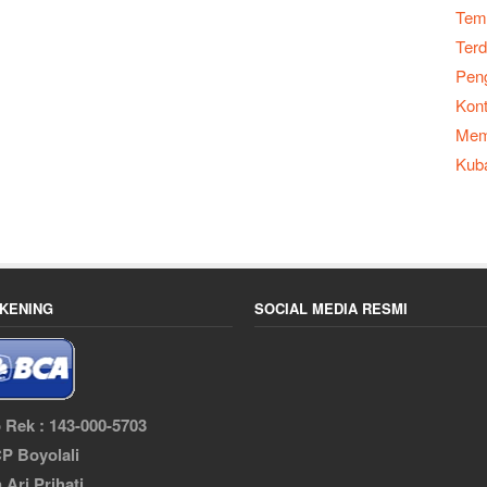
Temp
Terd
Peng
Kont
Memb
Kub
KENING
SOCIAL MEDIA RESMI
 Rek : 143-000-5703
P Boyolali
n Ari Prihati