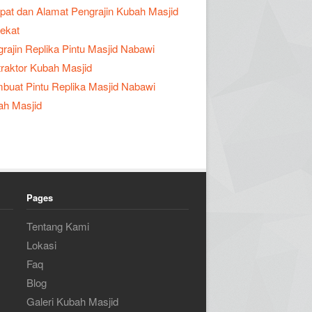
at dan Alamat Pengrajin Kubah Masjid
ekat
rajin Replika Pintu Masjid Nabawi
raktor Kubah Masjid
uat Pintu Replika Masjid Nabawi
ah Masjid
Pages
Tentang Kami
Lokasi
Faq
Blog
Galeri Kubah Masjid