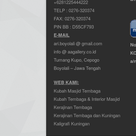
+6281225444222
TELP :
0276-320374
FAX: 0276-320374
PIN BB : D55CF793
E-MAIL
ari.boyolali @ gmail.com
No
info @ aagallery.co.id
KC
Tumang Kupo, Cepogo
a/
Boyolali – Jawa Tengah
WEB KAMI:
Kubah Masjid Tembaga
Kubah Tembaga & Interior Masjid
Kerajinan Tembaga
Kerajinan Tembaga dan Kuningan
Kaligrafi Kuningan