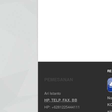
RE
PEMESANAN
Ari Istanto
No
HP, TELP, FAX, BB
KC
HP:
+6281225444111
a/