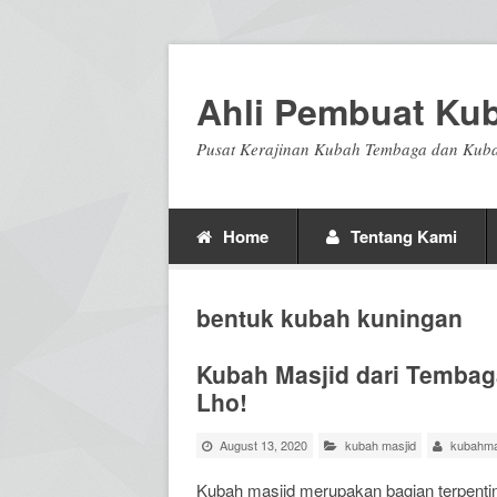
Ahli Pembuat Ku
Pusat Kerajinan Kubah Tembaga dan Kuba
Home
Tentang Kami
bentuk kubah kuningan
Kubah Masjid dari Tembaga
Lho!
August 13, 2020
kubah masjid
kubahma
Kubah masjid merupakan bagian terpenti