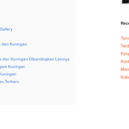
Rec
Gallery
Temp
a dan Kuningan
Terd
Peng
a dan Kuningan Dibandingkan Lainnya
Kont
ogam Kuningan
Memb
 Kuningan
Kub
an Terbaru