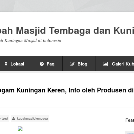
bah Masjid Tembaga dan Kun
h Kuningan Masjid di Indonesia
Lokasi
Faq
Blog
Galeri Kub
ogam Kuningan Keren, Info oleh Produsen d
rized
kubahmasjidtembaga
Fea