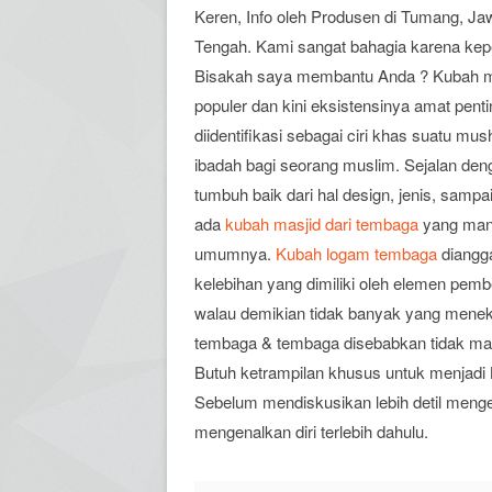
Keren, Info oleh Produsen di Tumang, Ja
Tengah. Kami sangat bahagia karena kep
Bisakah saya membantu Anda ? Kubah ma
populer dan kini eksistensinya amat pent
diidentifikasi sebagai ciri khas suatu m
ibadah bagi seorang muslim. Sejalan den
tumbuh baik dari hal design, jenis, sam
ada
kubah masjid dari tembaga
yang mana
umumnya.
Kubah logam tembaga
diangg
kelebihan yang dimiliki oleh elemen pemb
walau demikian tidak banyak yang mene
tembaga & tembaga disebabkan tidak ma
Butuh ketrampilan khusus untuk menjadi 
Sebelum mendiskusikan lebih detil menge
mengenalkan diri terlebih dahulu.