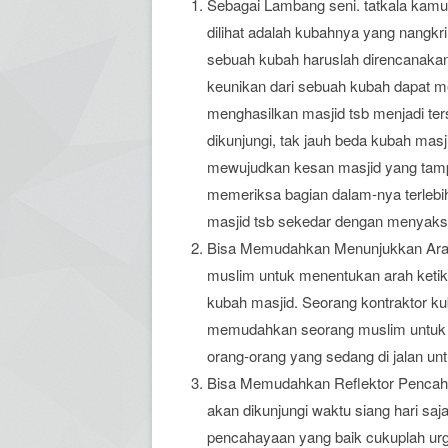
Sebagai Lambang seni. tatkala kamu
dilihat adalah kubahnya yang nangkr
sebuah kubah haruslah direncanaka
keunikan dari sebuah kubah dapat men
menghasilkan masjid tsb menjadi ter
dikunjungi, tak jauh beda kubah mas
mewujudkan kesan masjid yang tamp
memeriksa bagian dalam-nya terlebi
masjid tsb sekedar dengan menyaksi
Bisa Memudahkan Menunjukkan Arah Ki
muslim untuk menentukan arah ketika 
kubah masjid. Seorang kontraktor k
memudahkan seorang muslim untuk
orang-orang yang sedang di jalan u
Bisa Memudahkan Reflektor Pencaha
akan dikunjungi waktu siang hari saj
pencahayaan yang baik cukuplah ur