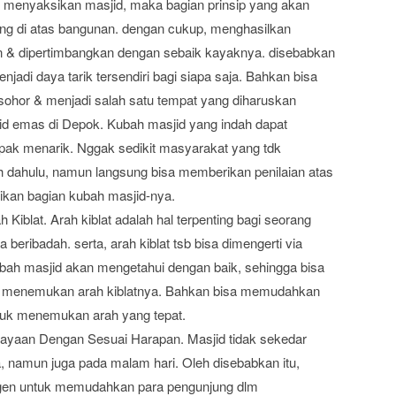
 menyaksikan masjid, maka bagian prinsip yang akan
ing di atas bangunan. dengan cukup, menghasilkan
n & dipertimbangkan dengan sebaik kayaknya. disebabkan
jadi daya tarik tersendiri bagi siapa saja. Bahkan bisa
sohor & menjadi salah satu tempat yang diharuskan
jid emas di Depok. Kubah masjid yang indah dapat
ak menarik. Nggak sedikit masyarakat yang tdk
h dahulu, namun langsung bisa memberikan penilaian atas
kan bagian kubah masjid-nya.
blat. Arah kiblat adalah hal terpenting bagi seorang
beribadah. serta, arah kiblat tsb bisa dimengerti via
ubah masjid akan mengetahui dengan baik, sehingga bisa
 menemukan arah kiblatnya. Bahkan bisa memudahkan
ntuk menemukan arah yang tepat.
yaan Dengan Sesuai Harapan. Masjid tidak sekedar
a, namun juga pada malam hari. Oleh disebabkan itu,
gen untuk memudahkan para pengunjung dlm