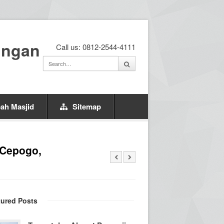
ingan
Call us: 0812-2544-4111
ah Masjid
Sitemap
 Cepogo,
tured Posts