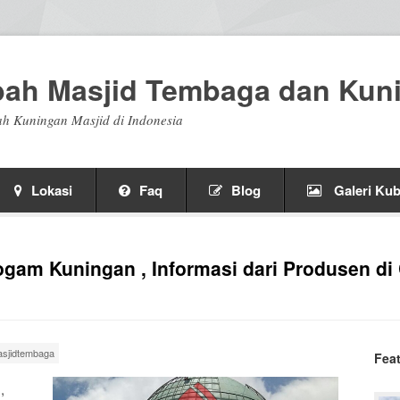
bah Masjid Tembaga dan Kun
h Kuningan Masjid di Indonesia
Lokasi
Faq
Blog
Galeri Kub
ogam Kuningan , Informasi dari Produsen di
sjidtembaga
Fea
,