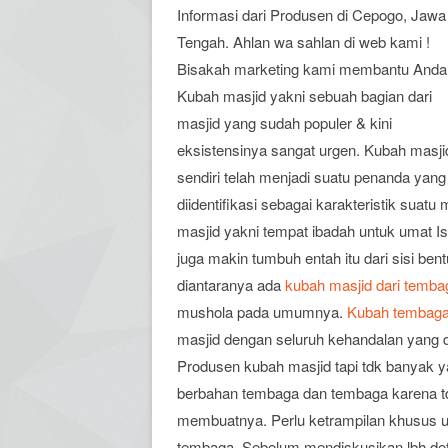
Informasi dari Produsen di Cepogo, Jawa
Tengah. Ahlan wa sahlan di web kami !
Bisakah marketing kami membantu Anda
Kubah masjid yakni sebuah bagian dari
masjid yang sudah populer & kini
eksistensinya sangat urgen. Kubah masji
sendiri telah menjadi suatu penanda yang
diidentifikasi sebagai karakteristik sua
masjid yakni tempat ibadah untuk umat I
juga makin tumbuh entah itu dari sisi b
diantaranya ada
kubah masjid dari temba
mushola pada umumnya.
Kubah tembaga
masjid dengan seluruh kehandalan yang d
Produsen kubah masjid tapi tdk banyak
berbahan tembaga dan tembaga karena td
membuatnya. Perlu ketrampilan khusus u
tembaga. Sebelum mendiskusikan lbh det