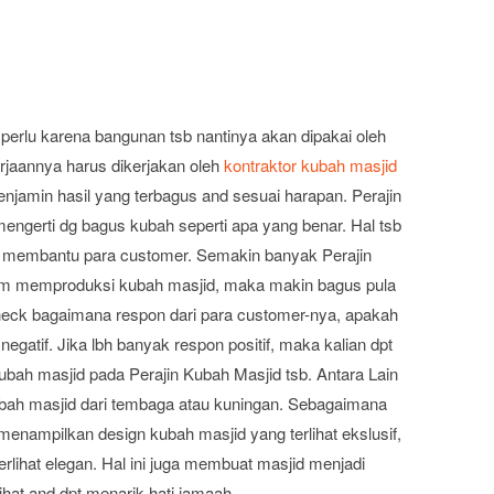
 perlu karena bangunan tsb nantinya akan dipakai oleh
rjaannya harus dikerjakan oleh
kontraktor kubah masjid
menjamin hasil yang terbagus and sesuai harapan. Perajin
engerti dg bagus kubah seperti apa yang benar. Hal tsb
m membantu para customer. Semakin banyak Perajin
lm memproduksi kubah masjid, maka makin bagus pula
check bagaimana respon dari para customer-nya, apakah
egatif. Jika lbh banyak respon positif, maka kalian dpt
h masjid pada Perajin Kubah Masjid tsb. Antara Lain
bah masjid dari tembaga atau kuningan. Sebagaimana
 menampilkan design kubah masjid yang terlihat ekslusif,
lihat elegan. Hal ini juga membuat masjid menjadi
hat and dpt menarik hati jamaah.