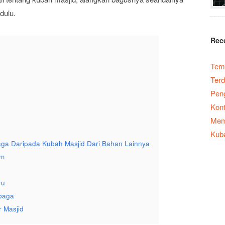
dulu.
Rec
Temp
Terd
Peng
Kont
Memb
Kub
ga Daripada Kubah Masjid Dari Bahan Lainnya
am
ru
baga
r Masjid