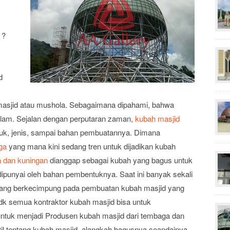
 ?
d
tu masjid atau mushola. Sebagaimana dipahami, bahwa
slam. Sejalan dengan perputaran zaman,
kubah masjid
entuk, jenis, sampai bahan pembuatannya. Dimana
ga
yang mana kini sedang tren untuk dijadikan kubah
 dan kuningan
dianggap sebagai kubah yang bagus untuk
ipunyai oleh bahan pembentuknya. Saat ini banyak sekali
 yang berkecimpung pada pembuatan kubah masjid yang
k semua kontraktor kubah masjid bisa untuk
ntuk menjadi Produsen kubah masjid dari tembaga dan
il tentang kubah masjid, alangkah bagusnya seandainya