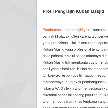
Profil Pengrajin Kubah Masjid
Pembuatan kubah masjid
yakni suatu hal
banyak khalayak. Oleh karena tsb, penge
yang profesional. Hal ini tentu akan dpt 
Kubah Masjid yang profesional tentunya m
dpt dipahami melalui pengalamannya dl
Kubah Masjid tsb membantu customer d
hasil yang dihasilkan. Kalian dpt menge
lbh banyak respon positif maupun respon n
mempercayakan proyek pembangunan kuba
laiknya AA Gallery yang menyediakan ku
diketahui bahan ini sedang populer untuk
and mempunyai ciri khas tembaga yang ter
bangunan yang amat elegan pada saat dili