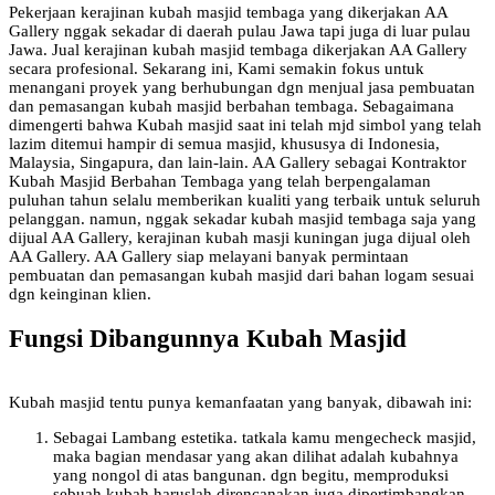
Pekerjaan kerajinan kubah masjid tembaga yang dikerjakan AA
Gallery nggak sekadar di daerah pulau Jawa tapi juga di luar pulau
Jawa. Jual kerajinan kubah masjid tembaga dikerjakan AA Gallery
secara profesional. Sekarang ini, Kami semakin fokus untuk
menangani proyek yang berhubungan dgn menjual jasa pembuatan
dan pemasangan kubah masjid berbahan tembaga. Sebagaimana
dimengerti bahwa Kubah masjid saat ini telah mjd simbol yang telah
lazim ditemui hampir di semua masjid, khususya di Indonesia,
Malaysia, Singapura, dan lain-lain. AA Gallery sebagai Kontraktor
Kubah Masjid Berbahan Tembaga yang telah berpengalaman
puluhan tahun selalu memberikan kualiti yang terbaik untuk seluruh
pelanggan. namun, nggak sekadar kubah masjid tembaga saja yang
dijual AA Gallery, kerajinan kubah masji kuningan juga dijual oleh
AA Gallery. AA Gallery siap melayani banyak permintaan
pembuatan dan pemasangan kubah masjid dari bahan logam sesuai
dgn keinginan klien.
Fungsi Dibangunnya Kubah Masjid
Kubah masjid tentu punya kemanfaatan yang banyak, dibawah ini:
Sebagai Lambang estetika. tatkala kamu mengecheck masjid,
maka bagian mendasar yang akan dilihat adalah kubahnya
yang nongol di atas bangunan. dgn begitu, memproduksi
sebuah kubah haruslah direncanakan juga dipertimbangkan