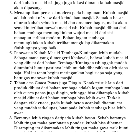
dari kubah masjid tsb juga juga lokasi dimana kubah masjid
akan dipasang.
Menampilkan persepsi modern pada bangunan. Kubah masjid
adalah point of view dari keindahan masjid. Semakin besar
ukuran kubah sebuah masjid dan ornamen bagus, maka akan
semakin terlihat mewah masjid tsb. Kubah masjid dibuat dari
bahan tembaga memungkinkan wujud masjid dari sisi
manapun terlihat modern. Bahan logam tembaga
memungkinkan kubah terlihat mengkilap dikarenakan
finishingnya yang baik.
Perawatan Kubah Masjid Tembaga/Kuningan lebih mudah.
Sebagaimana yang dimengerti khalayak, bahwa kubah masjid
yang dibuat dari bahan Tembaga/Kuningan tsb nggak mudah
ditumbuhi lumut pastinya lebih mudah dibersihkan oleh siapa
saja. Hal itu tentu begitu meringankan bagi siapa saja yang
bertugas merawat kubah masjid.
Tahan atas Cuaca Panas juga Dingin. Karakteristik lain dari
produk dibuat dari bahan tembaga adalah logam tembaga kuat
oleh cuaca panas juga dingin, sehingga bisa diharapkan kubah
masjid dibuat dari bahan tembaga bisa lebih awet. Terkait
dengan efek cuaca, pada kubah beton acapkali ditemui cat
yang mudah terkelupas, buat pada kubah tembaga bisa lebih
awet.
Beratnya lebih ringan daripada kubah beton. Sebab beratnya
lebih ringan maka pembuatan pondasi kubah bisa dihemat.
Disamping itu dikarenakan lebih ringan maka gaya tarik bumi