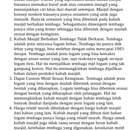
biasanya memakai huruf arab atau ornamen mungil yang
menunjukkan ciri khas dari daerah setempat. Masjid dengan
konsep modern biasanya punya ornamen yang unik juga
menarik. Banyak ornamen yang bisa dibentuk pada kubah
masjid berbahan tembaga. Sebagaimana dimengerti tembaga
punya sifat yang lentur sehingga bisa dibentuk dengan mudah
sesuai dengan keinginan.
Kubah Masjid Berbahan Tembaga Tidak Berkarat. Tembaga
adalah jenis senyawa logam bebas. Tembaga itu punya titik
lebur yang tinggi, bisa melebur dengan suhu mencapai 1083
derajat. Tembaga adalah jenis logam yang bisa bereaksi
dengan unsur-unsur yang lain, tapi reaksinya nggak secepat
logam besi. Hal itu menjadikan tembaga mjd logam yang tak
gampang korosi. Hal itu memungkinkan tembaga dijadikan
bahan dalam produksi kubah masjid.
Dapat Custom Motif Sesuai Keinginan. Tembaga adalah jenis
logam yang bisa dengan mudah dibentuk sesuai dengan
bentuk yang diharapkan. Logam tembaga bisa dibentuk sesuai
dengan bentuk yang diharapkan oleh pelanggan. Hal itu
memungkinkan kubah masjid dengan bahan tembaga lebih
banyak disukai daripada dengan jenis logam yang lain.
Harga relatif murah dibedakan dengan harga kubah masjid
dari bahan yang lain. Kubah masjid yang dibuat dari bahan
logam tembaga punya harga yang relatif murah. Harga untuk
kubah masjid juga tidak sama sesuai dengan besar kubah
masjid, ketebalan tembaga yang digunakan, kesukaran motif