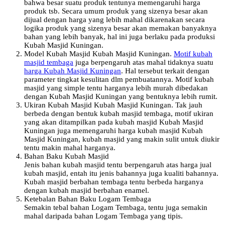
bahwa besar suatu produk tentunya memengaruhi harga
produk tsb. Secara umum produk yang sizenya besar akan
dijual dengan harga yang lebih mahal dikarenakan secara
logika produk yang sizenya besar akan memakan banyaknya
bahan yang lebih banyak, hal ini juga berlaku pada produksi
Kubah Masjid Kuningan.
Model Kubah Masjid Kubah Masjid Kuningan.
Motif kubah
masjid tembaga
juga berpengaruh atas mahal tidaknya suatu
harga Kubah Masjid Kuningan
. Hal tersebut terkait dengan
parameter tingkat kesulitan dlm pembuatannya. Motif kubah
masjid yang simple tentu harganya lebih murah dibedakan
dengan Kubah Masjid Kuningan yang bentuknya lebih rumit.
Ukiran Kubah Masjid Kubah Masjid Kuningan. Tak jauh
berbeda dengan bentuk kubah masjid tembaga, motif ukiran
yang akan ditampilkan pada kubah masjid Kubah Masjid
Kuningan juga memengaruhi harga kubah masjid Kubah
Masjid Kuningan, kubah masjid yang makin sulit untuk diukir
tentu makin mahal harganya.
Bahan Baku Kubah Masjid
Jenis bahan kubah masjid tentu berpengaruh atas harga jual
kubah masjid, entah itu jenis bahannya juga kualiti bahannya.
Kubah masjid berbahan tembaga tentu berbeda harganya
dengan kubah masjid berbahan enamel.
Ketebalan Bahan Baku Logam Tembaga
Semakin tebal bahan Logam Tembaga, tentu juga semakin
mahal daripada bahan Logam Tembaga yang tipis.