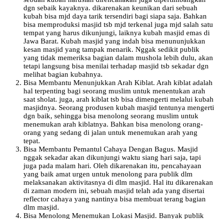
dgn sebaik kayaknya. dikarenakan keunikan dari sebuah
kubah bisa mjd daya tarik tersendiri bagi siapa saja. Bahkan
bisa memproduksi masjid tsb mjd terkenal juga mjd salah satu
tempat yang harus dikunjungi, laiknya kubah masjid emas di
Jawa Barat. Kubah masjid yang indah bisa menununjukkan
kesan masjid yang tampak menarik. Nggak sedikit publik
yang tidak memeriksa bagian dalam mushola lebih dulu, akan
tetapi langsung bisa menilai terhadap masjid tsb sekadar dgn
melihat bagian kubahnya.
Bisa Membantu Menunjukkan Arah Kiblat. Arah kiblat adalah
hal terpenting bagi seorang muslim untuk menentukan arah
saat sholat. juga, arah kiblat tsb bisa dimengerti melalui kubah
masjidnya. Seorang produsen kubah masjid tentunya mengerti
dgn baik, sehingga bisa menolong seorang muslim untuk
menemukan arah kiblatnya. Bahkan bisa menolong orang-
orang yang sedang di jalan untuk menemukan arah yang
tepat.
Bisa Membantu Pemantul Cahaya Dengan Bagus. Masjid
nggak sekadar akan dikunjungi waktu siang hari saja, tapi
juga pada malam hari. Oleh dikarenakan itu, pencahayaan
yang baik amat urgen untuk menolong para publik dlm
melaksanakan aktivitasnya di dlm masjid. Hal itu dikarenakan
di zaman modern ini, sebuah masjid telah ada yang disertai
reflector cahaya yang nantinya bisa membuat terang bagian
dlm masjid.
Bisa Menolong Menemukan Lokasi Masjid. Banyak publik