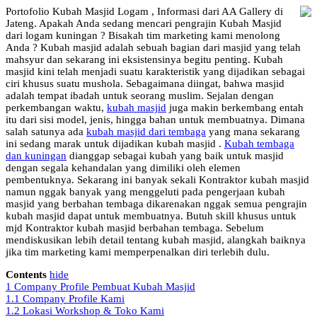
Portofolio Kubah Masjid Logam , Informasi dari AA Gallery di
Jateng. Apakah Anda sedang mencari pengrajin Kubah Masjid
dari logam kuningan ? Bisakah tim marketing kami menolong
Anda ? Kubah masjid adalah sebuah bagian dari masjid yang telah
mahsyur dan sekarang ini eksistensinya begitu penting. Kubah
masjid kini telah menjadi suatu karakteristik yang dijadikan sebagai
ciri khusus suatu mushola. Sebagaimana diingat, bahwa masjid
adalah tempat ibadah untuk seorang muslim. Sejalan dengan
perkembangan waktu,
kubah masjid
juga makin berkembang entah
itu dari sisi model, jenis, hingga bahan untuk membuatnya. Dimana
salah satunya ada
kubah masjid dari tembaga
yang mana sekarang
ini sedang marak untuk dijadikan kubah masjid .
Kubah tembaga
dan kuningan
dianggap sebagai kubah yang baik untuk masjid
dengan segala kehandalan yang dimiliki oleh elemen
pembentuknya. Sekarang ini banyak sekali Kontraktor kubah masjid
namun nggak banyak yang menggeluti pada pengerjaan kubah
masjid yang berbahan tembaga dikarenakan nggak semua pengrajin
kubah masjid dapat untuk membuatnya. Butuh skill khusus untuk
mjd Kontraktor kubah masjid berbahan tembaga. Sebelum
mendiskusikan lebih detail tentang kubah masjid, alangkah baiknya
jika tim marketing kami memperpenalkan diri terlebih dulu.
Contents
hide
1
Company Profile Pembuat Kubah Masjid
1.1
Company Profile Kami
1.2
Lokasi Workshop & Toko Kami