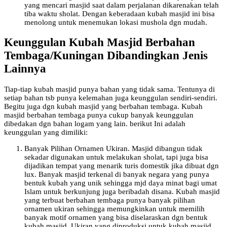
yang mencari masjid saat dalam perjalanan dikarenakan telah
tiba waktu sholat. Dengan keberadaan kubah masjid ini bisa
menolong untuk menemukan lokasi mushola dgn mudah.
Keunggulan Kubah Masjid Berbahan
Tembaga/Kuningan Dibandingkan Jenis
Lainnya
Tiap-tiap kubah masjid punya bahan yang tidak sama. Tentunya di
setiap bahan tsb punya kelemahan juga keunggulan sendiri-sendiri.
Begitu juga dgn kubah masjid yang berbahan tembaga. Kubah
masjid berbahan tembaga punya cukup banyak keunggulan
dibedakan dgn bahan logam yang lain. berikut Ini adalah
keunggulan yang dimiliki:
Banyak Pilihan Ornamen Ukiran. Masjid dibangun tidak
sekadar digunakan untuk melakukan sholat, tapi juga bisa
dijadikan tempat yang menarik turis domestik jika dibuat dgn
lux. Banyak masjid terkenal di banyak negara yang punya
bentuk kubah yang unik sehingga mjd daya minat bagi umat
Islam untuk berkunjung juga beribadah disana. Kubah masjid
yang terbuat berbahan tembaga punya banyak pilihan
ornamen ukiran sehingga memungkinkan untuk memilih
banyak motif ornamen yang bisa diselaraskan dgn bentuk
kubah masjid. Ukiran yang diproduksi untuk kubah masjid