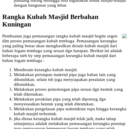
pandang miring sehingga bisa digunakan untuk masjid-masjid
dengan bangunan yang lebar.
Rangka Kubah Masjid Berbahan
Kuningan
Pembuatan juga pemasangan rangka kubah masjid begitu urgen
dlm proses pemasangan kubah tembaga. Pemasangan kerangka
yang paling benar akan menghasilkan desain kubah masjid dari
bahan logam tembaga yang sesuai dgn harapan. Berikut ini adalah
beberapa steb by step pemasangan kerangka kubah masjid dari
bahan logam tembaga :
Mendesain kerangka kubah masjid.
Melakukan persiapan material pipa juga bahan lain yang
dibutuhkan. selain tsb juga menyiapakan peralatan yang
dibutuhkan.
Melakukan proses pemotongan pipa sesuai dgn bentuk yang
telah ditentukan.
Melakukan perakitan pipa yang telah dipotong dgn
menyesuaikan bentuk yang telah ditentukan.
Melakukan pengelasan pipa sedemikian rupa hingga kerangka
kubah masjid terbentuk.
jika dirasa kerangka kubah masjid telah jadi, maka tahap
selanjutnya adalah melakukan pemasangan kerangka penutup
juga pemasangan lempengan logam tembaga yang telah