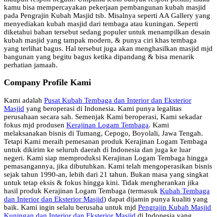
kamu bisa mempercayakan pekerjaan pembangunan kubah masjid
pada Pengrajin Kubah Masjid tsb. Misalnya seperti AA Gallery yang
menyediakan kubah masjid dari tembaga atau kuningan. Seperti
diketahui bahan tersebut sedang populer untuk menampilkan desain
kubah masjid yang tampak modern, & punya ciri khas tembaga
yang terlihat bagus. Hal tersebut juga akan menghasilkan masjid mjd
bangunan yang begitu bagus ketika dipandang & bisa menarik
perhatian jamaah.
Company Profile Kami
Kami adalah
Pusat Kubah Tembaga dan Interior dan Eksterior
Masjid
yang beroperasi di Indonesia. Kami punya legalitas
perusahaan secara sah. Semenjak Kami beroperasi, Kami sekadar
fokus mjd produsen
Kerajinan Logam Tembaga
. Kami
melaksanakan bisnis di Tumang, Cepogo, Boyolali, Jawa Tengah.
Tetapi Kami meraih pemesanan produk Kerajinan Logam Tembaga
untuk dikirim ke seluruh daerah di Indonesia dan juga ke luar
negeri. Kami siap memproduksi Kerajinan Logam Tembaga hingga
pemasangannya, jika dibutuhkan. Kami telah mengoperasikan bisnis
sejak tahun 1990-an, lebih dari 21 tahun. Bukan masa yang singkat
untuk tetap eksis & fokus hingga kini. Tidak mengherankan jika
hasil produk Kerajinan Logam Tembaga (termasuk
Kubah Tembaga
dan Interior dan Eksterior Masjid
) dapat dijamin punya kualiti yang
baik. Kami ingin selalu berusaha untuk mjd
Pengrajin Kubah Masjid
Kuningan dan Interior dan Eksterior Masjid
di Indonesia yang