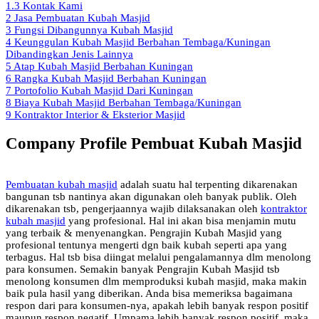
1.3
Kontak Kami
2
Jasa Pembuatan Kubah Masjid
3
Fungsi Dibangunnya Kubah Masjid
4
Keunggulan Kubah Masjid Berbahan Tembaga/Kuningan
Dibandingkan Jenis Lainnya
5
Atap Kubah Masjid Berbahan Kuningan
6
Rangka Kubah Masjid Berbahan Kuningan
7
Portofolio Kubah Masjid Dari Kuningan
8
Biaya Kubah Masjid Berbahan Tembaga/Kuningan
9
Kontraktor Interior & Eksterior Masjid
Company Profile Pembuat Kubah Masjid
Pembuatan kubah masjid
adalah suatu hal terpenting dikarenakan
bangunan tsb nantinya akan digunakan oleh banyak publik. Oleh
dikarenakan tsb, pengerjaannya wajib dilaksanakan oleh
kontraktor
kubah masjid
yang profesional. Hal ini akan bisa menjamin mutu
yang terbaik & menyenangkan. Pengrajin Kubah Masjid yang
profesional tentunya mengerti dgn baik kubah seperti apa yang
terbagus. Hal tsb bisa diingat melalui pengalamannya dlm menolong
para konsumen. Semakin banyak Pengrajin Kubah Masjid tsb
menolong konsumen dlm memproduksi kubah masjid, maka makin
baik pula hasil yang diberikan. Anda bisa memeriksa bagaimana
respon dari para konsumen-nya, apakah lebih banyak respon positif
maupun respon negatif. Umpama lebih banyak respon positif, maka