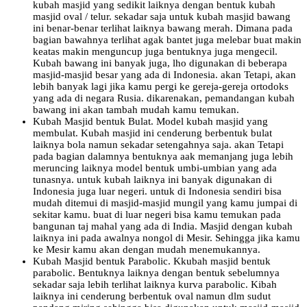
kubah masjid yang sedikit laiknya dengan bentuk kubah
masjid oval / telur. sekadar saja untuk kubah masjid bawang
ini benar-benar terlihat laiknya bawang merah. Dimana pada
bagian bawahnya terlihat agak bantet juga melebar buat makin
keatas makin menguncup juga bentuknya juga mengecil.
Kubah bawang ini banyak juga, lho digunakan di beberapa
masjid-masjid besar yang ada di Indonesia. akan Tetapi, akan
lebih banyak lagi jika kamu pergi ke gereja-gereja ortodoks
yang ada di negara Rusia. dikarenakan, pemandangan kubah
bawang ini akan tambah mudah kamu temukan.
Kubah Masjid bentuk Bulat. Model kubah masjid yang
membulat. Kubah masjid ini cenderung berbentuk bulat
laiknya bola namun sekadar setengahnya saja. akan Tetapi
pada bagian dalamnya bentuknya aak memanjang juga lebih
meruncing laiknya model bentuk umbi-umbian yang ada
tunasnya. untuk kubah laiknya ini banyak digunakan di
Indonesia juga luar negeri. untuk di Indonesia sendiri bisa
mudah ditemui di masjid-masjid mungil yang kamu jumpai di
sekitar kamu. buat di luar negeri bisa kamu temukan pada
bangunan taj mahal yang ada di India. Masjid dengan kubah
laiknya ini pada awalnya nongol di Mesir. Sehingga jika kamu
ke Mesir kamu akan dengan mudah menemukannya.
Kubah Masjid bentuk Parabolic. Kkubah masjid bentuk
parabolic. Bentuknya laiknya dengan bentuk sebelumnya
sekadar saja lebih terlihat laiknya kurva parabolic. Kibah
laiknya ini cenderung berbentuk oval namun dlm sudut