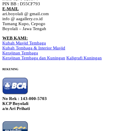
PIN BB : D55CF793
E-MAIL
ari.boyolali @ gmail.com
info @ aagallery.co.id
Tumang Kupo, Cepogo
Boyolali – Jawa Tengah
WEB KAMI:
Kubah Masjid Tembaga
Kubah Tembaga & Interior Masjid
Kerajinan Tembaga
Kerajinan Tembaga dan Kuningan
Kaligrafi Kuningan
REKENING
No Rek : 143-000-5703
KCP Boyolali
a/n Ari Prihati