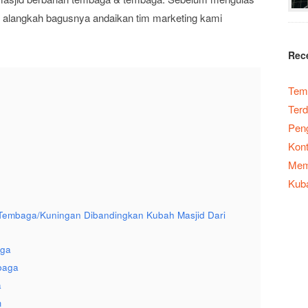
d, alangkah bagusnya andaikan tim marketing kami
Rec
Temp
Terd
Peng
Kont
Memb
Kub
Tembaga/Kuningan Dibandingkan Kubah Masjid Dari
aga
baga
a
m