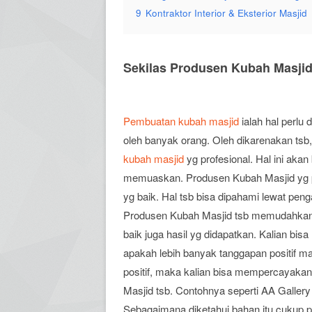
9
Kontraktor Interior & Eksterior Masjid
Sekilas Produsen Kubah Masji
Pembuatan kubah masjid
ialah hal perlu
oleh banyak orang. Oleh dikarenakan tsb
kubah masjid
yg profesional. Hal ini aka
memuaskan. Produsen Kubah Masjid yg pr
yg baik. Hal tsb bisa dipahami lewat p
Produsen Kubah Masjid tsb memudahkan 
baik juga hasil yg didapatkan. Kalian bi
apakah lebih banyak tanggapan positif ma
positif, maka kalian bisa mempercayaka
Masjid tsb. Contohnya seperti AA Gallery
Sebagaimana diketahui bahan itu cukup 