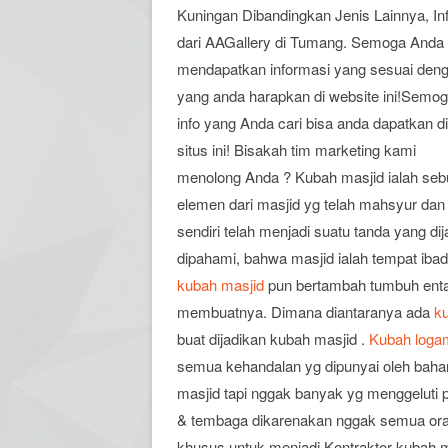
Kuningan Dibandingkan Jenis Lainnya, In
dari AAGallery di Tumang. Semoga Anda
mendapatkan informasi yang sesuai den
yang anda harapkan di website ini!Semo
info yang Anda cari bisa anda dapatkan di
situs ini! Bisakah tim marketing kami
menolong Anda ? Kubah masjid ialah se
elemen dari masjid yg telah mahsyur dan 
sendiri telah menjadi suatu tanda yang d
dipahami, bahwa masjid ialah tempat iba
kubah masjid
pun bertambah tumbuh entah 
membuatnya. Dimana diantaranya ada
k
buat dijadikan kubah masjid .
Kubah loga
semua kehandalan yg dipunyai oleh bahan
masjid tapi nggak banyak yg menggelut
& tembaga dikarenakan nggak semua o
khusus untuk menjadi Kontraktor kubah