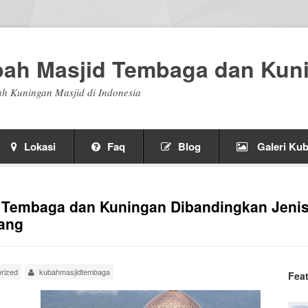
bah Masjid Tembaga dan Kun
h Kuningan Masjid di Indonesia
Lokasi
Faq
Blog
Galeri Kub
 Tembaga dan Kuningan Dibandingkan Jenis
mang
rized
kubahmasjidtembaga
Fea