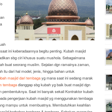
fo
gan
ga
buah
saat ini keberadaannya begitu penting. Kubah masjid
ijadikan sbg ciri khusus suatu mushola. Sebagaimana
dah buat seorang muslim. Sejalan dgn ramainya zaman,
itu dari hal model, jenis, hingga bahan untuk
ubah masjid dari tembaga
yg mana saat ini sedang marak
m tembaga
dianggap sbg kubah yg baik buat masjid dgn
 pembentuknya. Saat ini banyak sekali Kontraktor kubah
i pada pengerjaan kubah masjid yg menggunakan tembaga
rang mampu untuk membuatnya. Membutuhkan keahlian
 masjid berbahan tembaga & tembaga. Sebelum mengulas