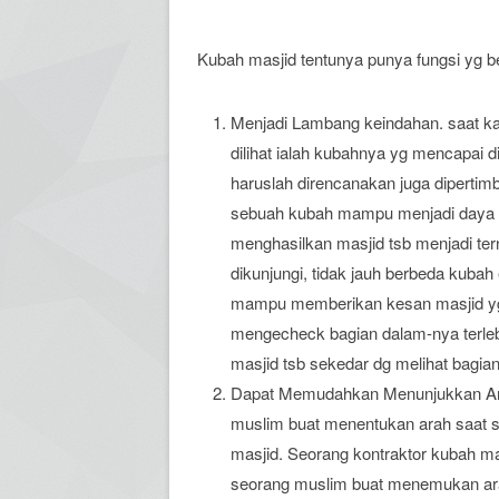
Kubah masjid tentunya punya fungsi yg b
Menjadi Lambang keindahan. saat k
dilihat ialah kubahnya yg mencapai 
haruslah direncanakan juga dipertim
sebuah kubah mampu menjadi daya tar
menghasilkan masjid tsb menjadi ter
dikunjungi, tidak jauh berbeda kuba
mampu memberikan kesan masjid yg 
mengecheck bagian dalam-nya terlebi
masjid tsb sekedar dg melihat bagia
Dapat Memudahkan Menunjukkan Arah K
muslim buat menentukan arah saat sho
masjid. Seorang kontraktor kubah ma
seorang muslim buat menemukan ara