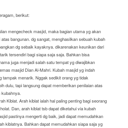
eragam, berikut:
alian mengecheck masjid, maka bagian utama yg akan
di atas bangunan. dg sangat, menghasilkan sebuah kubah
bangkan dg sebaik kayaknya. dikarenakan keunikan dari
ik tersendiri bagi siapa saja saja. Bahkan bisa
nama juga menjadi salah satu tempat yg diwajibkan
h emas masjid Dian Al-Mahri. Kubah masjid yg indah
tampak menarik. Nggak sedikit orang yg tidak
h dulu, tapi langsung dapat memberikan penilaian atas
n kubahnya.
iblat. Arah kiblat ialah hal paling penting bagi seorang
lat. Dan, arah kiblat tsb dapat diketahui via kubah
sjid pastinya mengerti dg baik, jadi dapat memudahkan
h kiblatnya. Bahkan dapat memudahkan siapa saja yg