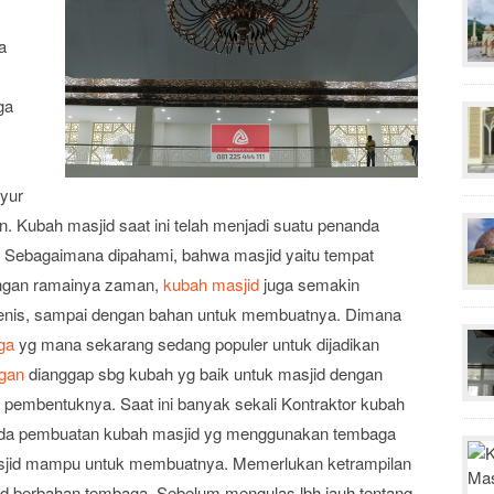
a
ga
syur
. Kubah masjid saat ini telah menjadi suatu penanda
id. Sebagaimana dipahami, bahwa masjid yaitu tempat
engan ramainya zaman,
kubah masjid
juga semakin
, jenis, sampai dengan bahan untuk membuatnya. Dimana
ga
yg mana sekarang sedang populer untuk dijadikan
gan
dianggap sbg kubah yg baik untuk masjid dengan
r pembentuknya. Saat ini banyak sekali Kontraktor kubah
pada pembuatan kubah masjid yg menggunakan tembaga
jid mampu untuk membuatnya. Memerlukan ketrampilan
id berbahan tembaga. Sebelum mengulas lbh jauh tentang