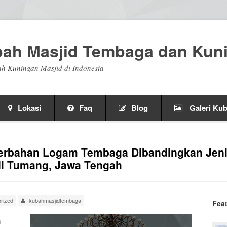
bah Masjid Tembaga dan Kun
h Kuningan Masjid di Indonesia
Lokasi
Faq
Blog
Galeri Kub
Berbahan Logam Tembaga Dibandingkan Jeni
 di Tumang, Jawa Tengah
rized
kubahmasjidtembaga
Fea
m