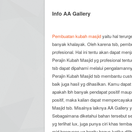
Info AA Gallery
Pembuatan kubah masjid
yaitu hal terur
banyak khalayak. Oleh karena tsb, pemb
profesional. Hal ini tentu akan dapat men
Perajin Kubah Masjid yg profesional tent
tsb dapat dipahami melalui pengalaman
Perajin Kubah Masjid tsb membantu cus
baik juga hasil yg dihasilkan. Kamu dap
apakah lbh banyak pendapat positif maup
positif, maka kalian dapat mempercayaka
Masjid tsb. Misalnya laiknya AA Gallery
Sebagaimana diketahui bahan tersebut s
yg terlihat lux, juga punya ciri khas tem
mjd bangunan yg begitu bagus ketika dili