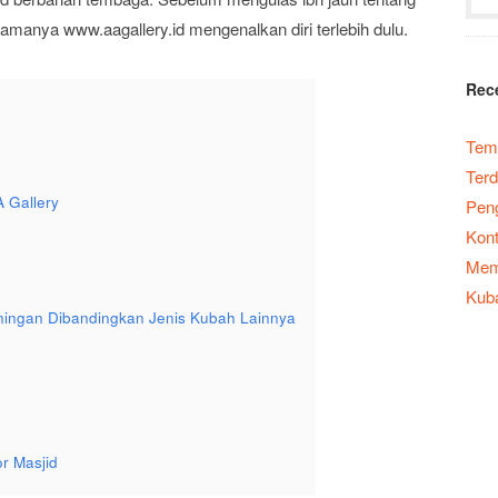
anya www.aagallery.id mengenalkan diri terlebih dulu.
Rec
Temp
Terd
 Gallery
Peng
Kont
Memb
Kub
ingan Dibandingkan Jenis Kubah Lainnya
or Masjid