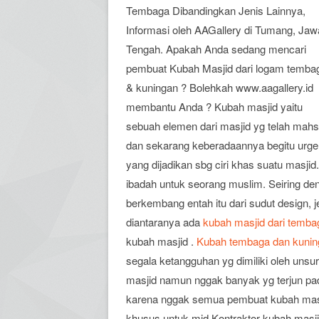
Tembaga Dibandingkan Jenis Lainnya,
Informasi oleh AAGallery di Tumang, Jaw
Tengah. Apakah Anda sedang mencari
pembuat Kubah Masjid dari logam temba
& kuningan ? Bolehkah www.aagallery.id
membantu Anda ? Kubah masjid yaitu
sebuah elemen dari masjid yg telah mah
dan sekarang keberadaannya begitu urgen
yang dijadikan sbg ciri khas suatu masj
ibadah untuk seorang muslim. Seiring d
berkembang entah itu dari sudut design
diantaranya ada
kubah masjid dari temba
kubah masjid .
Kubah tembaga dan kunin
segala ketangguhan yg dimiliki oleh unsu
masjid namun nggak banyak yg terjun 
karena nggak semua pembuat kubah mas
khusus untuk mjd Kontraktor kubah masj