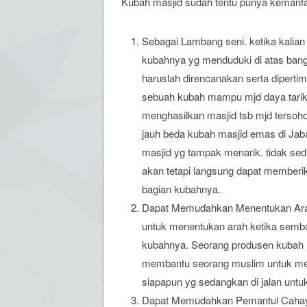
Kubah masjid sudah tentu punya kemanfa
Sebagai Lambang seni. ketika kalian 
kubahnya yg menduduki di atas ban
haruslah direncanakan serta diperti
sebuah kubah mampu mjd daya tarik t
menghasilkan masjid tsb mjd tersohor
jauh beda kubah masjid emas di Ja
masjid yg tampak menarik. tidak sedi
akan tetapi langsung dapat memberi
bagian kubahnya.
Dapat Memudahkan Menentukan Arah K
untuk menentukan arah ketika sembahy
kubahnya. Seorang produsen kubah m
membantu seorang muslim untuk me
siapapun yg sedangkan di jalan unt
Dapat Memudahkan Pemantul Cahaya