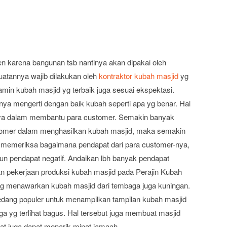
gen karena bangunan tsb nantinya akan dipakai oleh
uatannya wajib dilakukan oleh
kontraktor kubah masjid
yg
jamin kubah masjid yg terbaik juga sesuai ekspektasi.
unya mengerti dengan baik kubah seperti apa yg benar. Hal
nya dalam membantu para customer. Semakin banyak
tomer dalam menghasilkan kubah masjid, maka semakin
at memeriksa bagaimana pendapat dari para customer-nya,
un pendapat negatif. Andaikan lbh banyak pendapat
n pekerjaan produksi kubah masjid pada Perajin Kubah
 yg menawarkan kubah masjid dari tembaga juga kuningan.
edang populer untuk menampilkan tampilan kubah masjid
baga yg terlihat bagus. Hal tersebut juga membuat masjid
hat juga dapat menarik minat jamaah.