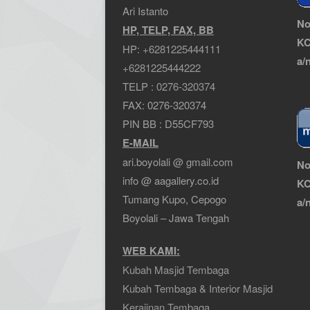
Ari Istanto
No
HP, TELP, FAX, BB
KC
HP:
+6281225444111
a/
+6281225444222
TELP :
0276-320374
FAX: 0276-320374
PIN BB : D55CF793
E-MAIL
ari.boyolali @ gmail.com
No
info @ aagallery.co.id
KC
Tumang Kupo, Cepogo
a/
Boyolali – Jawa Tengah
WEB KAMI:
Kubah Masjid Tembaga
Kubah Tembaga & Interior Masjid
Kerajinan Tembaga