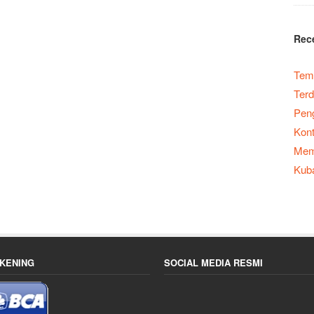
Rec
Temp
Terd
Peng
Kont
Memb
Kub
KENING
SOCIAL MEDIA RESMI